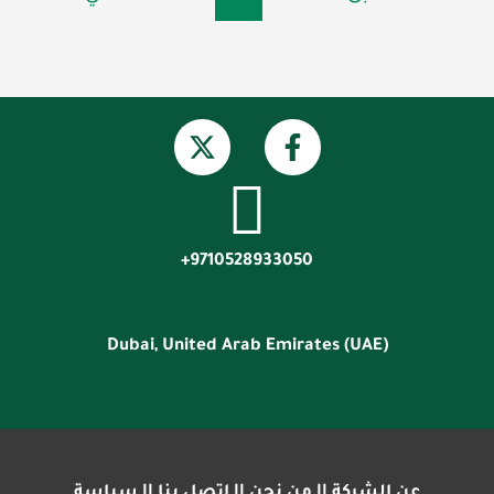
9710528933050+
Dubai, United Arab Emirates (UAE)
عن الشركة
||
من نحن
||
إتصل بنا
||
سياسة