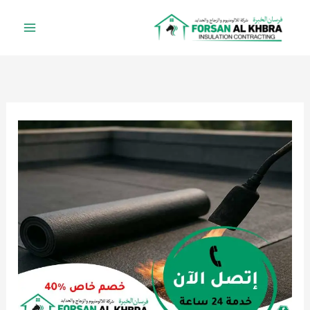
خطي
لى
لمحتوى