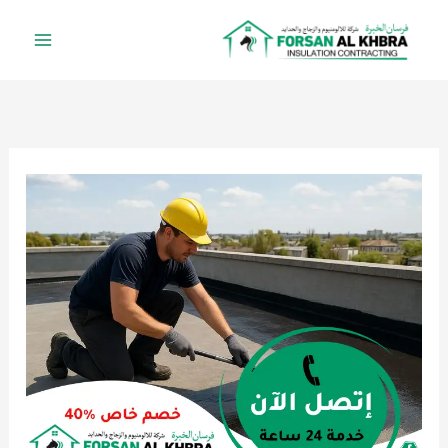
خطي
لى
لمحتوى