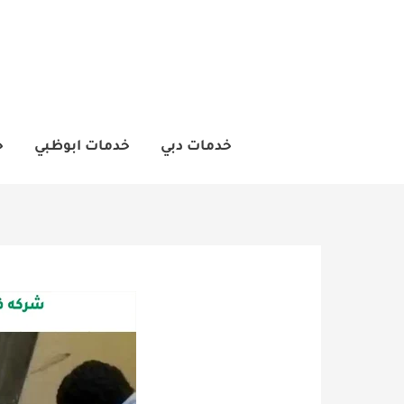
خطي
لى
لمحتوى
خدمات دبي
خدمات ابوظبي
خ