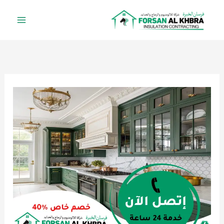
خطي
لى
لمحتوى