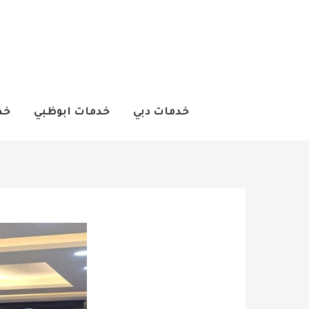
خطي
لى
لمحتوى
خدمات دبي
خدمات ابوظبي
خد