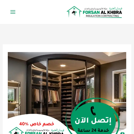
خطي
لى
لمحتوى