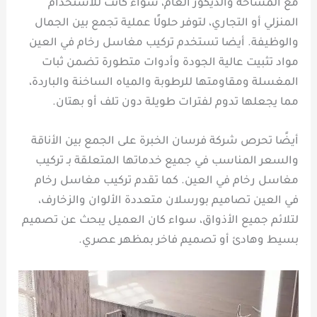
مع المساحة والديكور العام، سواء كانت للاستخدام
المنزلي أو التجاري، لتوفر حلولًا عملية تجمع بين الجمال
والوظيفة. أيضا تستخدم تركيب مغاسل رخام في العين
مواد تثبيت عالية الجودة وأدوات متطورة تضمن ثبات
المغسلة ومقاومتها للرطوبة والمياه الساخنة والباردة،
مما يجعلها تدوم لفترات طويلة دون تلف أو بهتان.
أيضًا تحرص شركة فرسان الخبرة على الجمع بين الأناقة
والسعر المناسب في جميع خدماتها المتعلقة بـ تركيب
مغاسل رخام في العين. كما تقدم تركيب مغاسل رخام
في العين تصاميم بورسلان متعددة الألوان والزخارف،
لتلائم جميع الأذواق، سواء كان العميل يبحث عن تصميم
بسيط وهادئ أو تصميم فاخر بمظهر عصري.