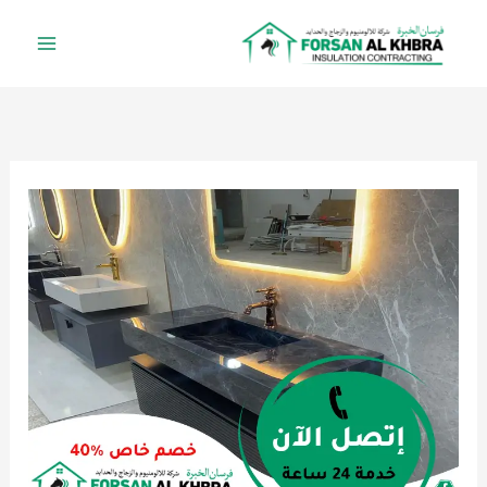
خطي
لى
لمحتوى