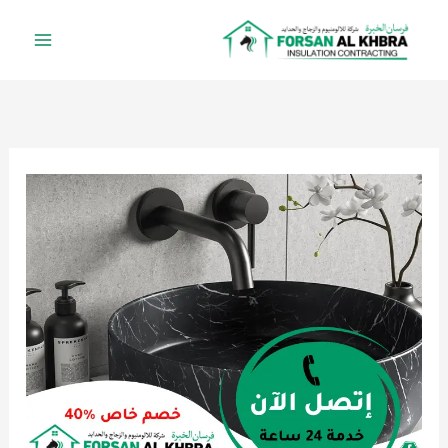
خطي
لى
لمحتوى