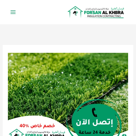
خطي
لى
لمحتوى