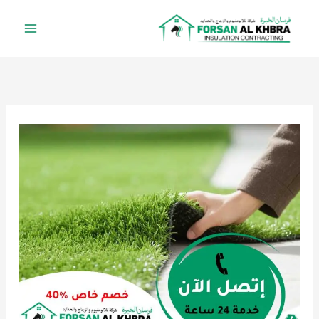
خطي
لى
لمحتوى