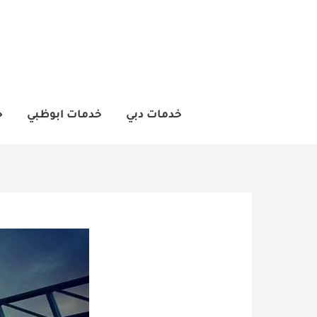
خطي
لى
لمحتوى
خدمات دبي
خدمات ابوظبي
خ