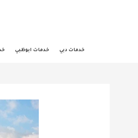
خطي
لى
لمحتوى
خدمات دبي
خدمات ابوظبي
خد