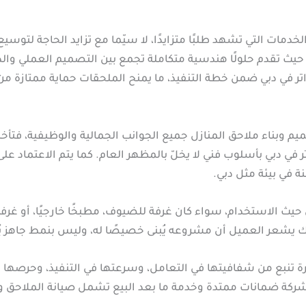
لخدمات التي تشهد طلبًا متزايدًا، لا سيّما مع تزايد الحاجة لتو
يث تقدم حلولًا هندسية متكاملة تجمع بين التصميم العملي والذوق
اتر في دبي ضمن خطة التنفيذ، ما يمنح الملحقات حماية ممتازة 
 وبناء ملاحق المنازل جميع الجوانب الجمالية والوظيفية، فتأخذ
ي دبي بأسلوب فني لا يخلّ بالمظهر العام. كما يتم الاعتماد على م
 في بيئة مثل دبي.
حيث الاستخدام، سواء كان غرفة للضيوف، مطبخًا خارجيًا، أو غرفة 
 يشعر العميل أن مشروعه يُبنى خصيصًا له، وليس بنمط جاهز ي
ة تنبع من شفافيتها في التعامل، وسرعتها في التنفيذ، وحرصها
لشركة ضمانات ممتدة وخدمة ما بعد البيع تشمل صيانة الملاحق وا