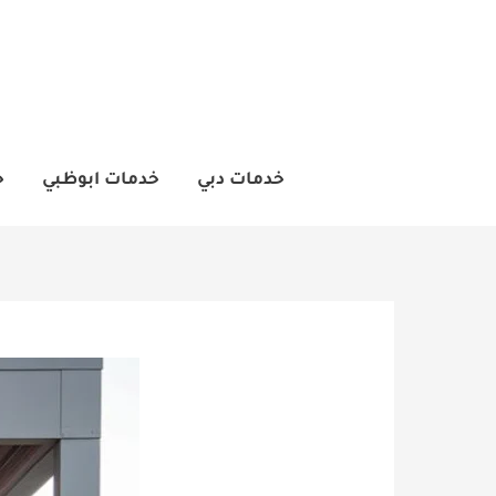
خطي
لى
لمحتوى
خدمات دبي
خدمات ابوظبي
خ