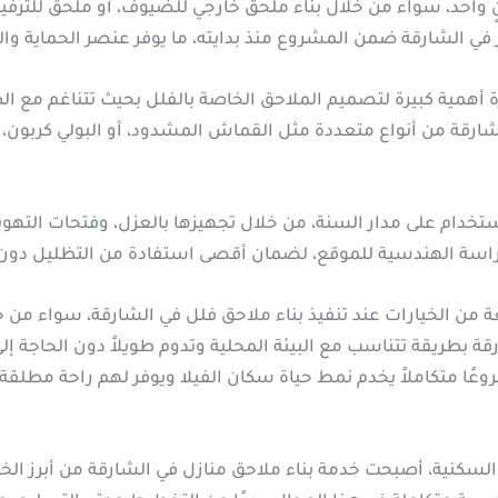
واحد، سواء من خلال بناء ملحق خارجي للضيوف، أو ملحق للترفيه
في الشارقة ضمن المشروع منذ بدايته، ما يوفر عنصر الحماية وال
أهمية كبيرة لتصميم الملاحق الخاصة بالفلل بحيث تتناغم مع الطا
شارقة من أنواع متعددة مثل القماش المشدود، أو البولي كربون، 
تخدام على مدار السنة، من خلال تجهيزها بالعزل، وفتحات التهوية،
دراسة الهندسية للموقع، لضمان أقصى استفادة من التظليل دون الت
 من الخيارات عند تنفيذ بناء ملاحق فلل في الشارقة، سواء من ح
ة بطريقة تتناسب مع البيئة المحلية وتدوم طويلاً دون الحاجة إ
شروعًا متكاملاً يخدم نمط حياة سكان الفيلا ويوفر لهم راحة مطلقة
لسكنية، أصبحت خدمة بناء ملاحق منازل في الشارقة من أبرز ال