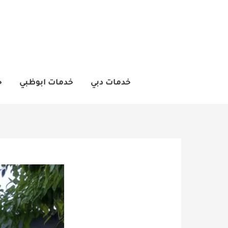
خطي
لى
لمحتوى
خدمات دبي
خدمات ابوظبي
خ