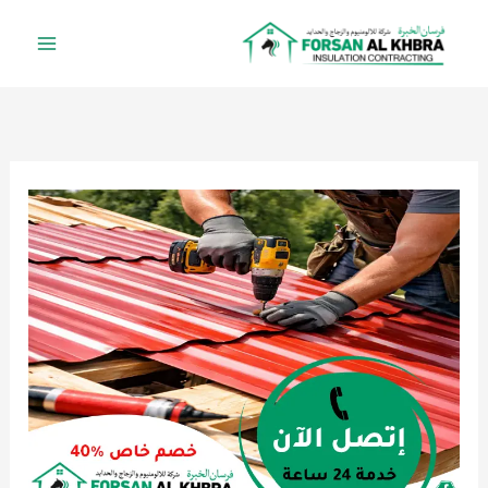
خطي
لى
لمحتوى