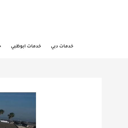
خطي
لى
لمحتوى
خدمات دبي
خدمات ابوظبي
خ