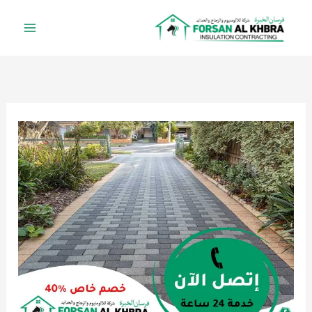
خطي
لى
لمحتوى