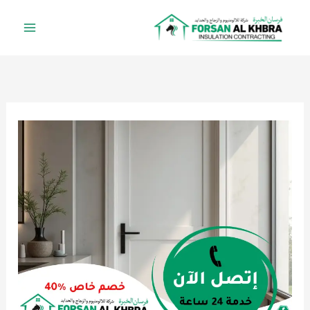
خطي
لى
لمحتوى