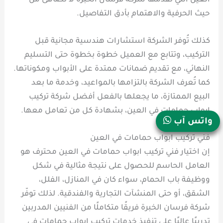
العين التي تقدمها شركة فرسان الخبرة لا تُضاهى من
حيث الحرفية والاهتمام بأدق التفاصيل.
كذلك تُوفر الشركة استشارات هندسية مجانية قبل
التركيب، وتتابع مع العميل خطوة بخطوة حتى التسليم
النهائي، مع تقديم ضمانات ممتدة على الأبواب ومكوناتها.
كما تُعرف الشركة بالتزامها بالمواعيد، وخدمة ما بعد
البيع الممتازة، ما يجعلها بالفعل أفضل شركة تركيب
ابواب حمامات في العين، بشهادة كل من تعامل معها.
واتس آب
فني تركيب ابواب حمامات في العين
إن اختيار فني تركيب ابواب حمامات في العين محترف هو
العامل الحاسم للحصول على نتيجة مثالية في شكل
ووظيفة باب الحمام، سواء كان في المنازل، الفلل،
الشقق، أو حتى المنشآت التجارية والفندقية. لذلك توفّر
شركة فرسان الخبرة فريقًا متكاملًا من الفنيين المدربين
تدريبًا عاليًا على تنفيذ خدمات تركيب ابواب حمامات في