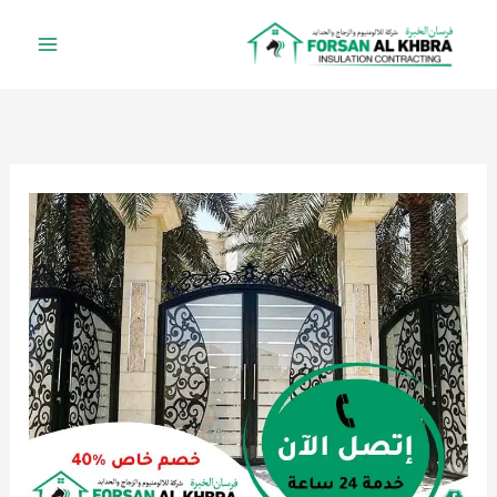
خطي
لى
لمحتوى