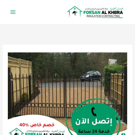
خطي
لى
لمحتوى